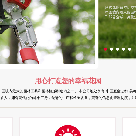
用心打造您的幸福花园
中国境内最大的园林工具和园林机械制造商之一。 本公司地处享有"中国五金之都"美称
400多人，拥有现代化的标准厂房，先进的生产和检测设备，完善的信息化管理制度，