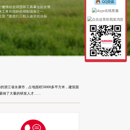
的浙江省永康市，占地面积50000多平方米，建筑面
并吸纳了大量的研发人才……