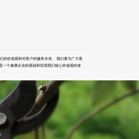
们的价值观和对客户的服务水准。 我们要为广大客
也是一个健康企业的基础和实现我们核心价值观的途