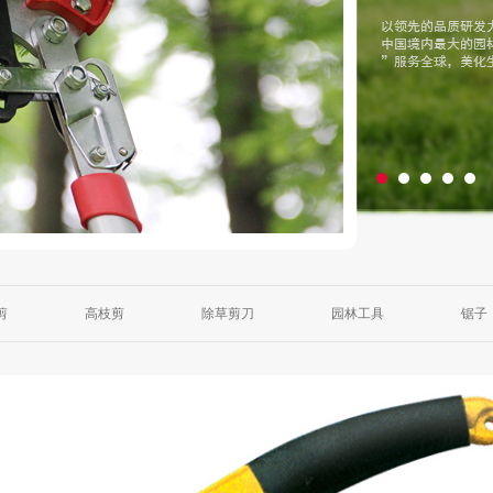
剪
高枝剪
除草剪刀
园林工具
锯子