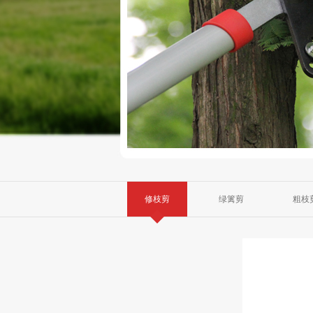
修枝剪
绿篱剪
粗枝